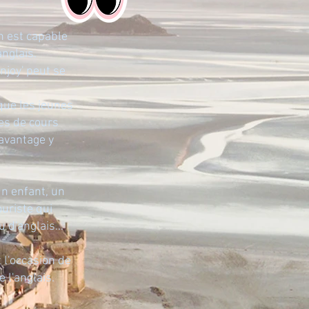
n est capable
anglais.
njoy' peut se
 que les jeunes
res de cours
davantage y
un enfant, un
ouriste qui
 d'anglais...
 l'occasion de
 l'anglais.