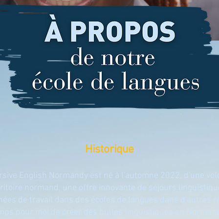
Historique
rsive English Normandy est né à l'automne 2022, d'une volo
rritoire normand, une offre innovante de séjours linguistiq
ées de travail dans des écoles de langues dans d'autres rég
mps pour moi de créer des bulles linguistiques en Normand