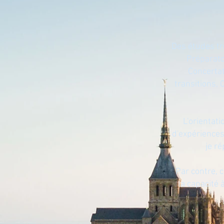
Des études tr
Préparato
Concertat
transitions, 
L'orientati
d'expériences
je ré
Par contre, c
la capacité