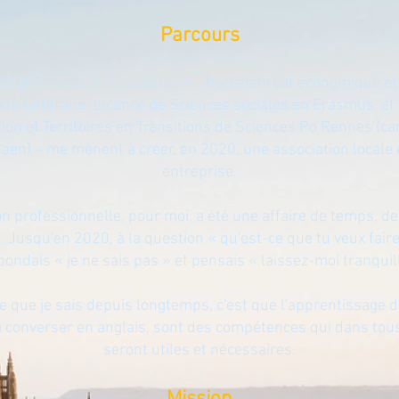
Parcours
ès générales et « scolaires » - baccalauréat économique et 
ire Littéraire, Licence de Sciences sociales en Erasmus, et
ion et Territoires en Transitions de Sciences Po Rennes (
Caen) – me mènent à créer, en 2020, une association locale
entreprise.
on professionnelle, pour moi, a été une affaire de temps, d
. Jusqu'en 2020, à la question « qu'est-ce que tu veux faire 
pondais « je ne sais pas » et pensais « laissez-moi tranquill
e que je sais depuis longtemps, c'est que l'apprentissage de
 à converser en anglais, sont des compétences qui dans tous
seront utiles et nécessaires.