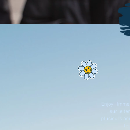
Enjoy ! Imme
sur le te
plusieurs ann
te