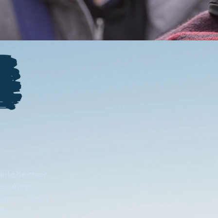
nté de créer,
ues. Après
ions, il était
ie.