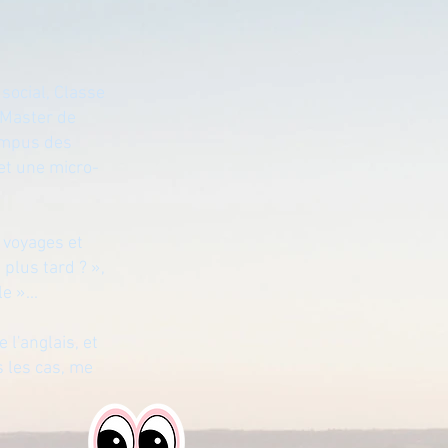
social, Classe
 Master de
campus des
 et une micro-
e voyages et
plus tard ? »,
e »...
 l'anglais, et
 les cas, me