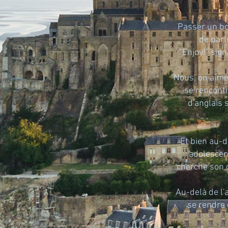
Passer un bo
de parl
"Enjoy!" sign
Nous, on aime 
se rencontr
d'anglais 
Et bien au-d
adolescent
cherche son 
Au-delà de l'
se rendre 