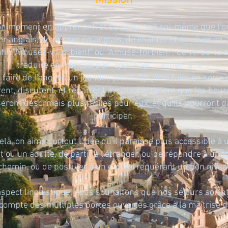
Mission
n moment en apprenant, et se prouver à soi-même que l'o
er anglais, de penser en anglais, de chanter et de rêver en 
ifie "Amusez-vous bien!" ou "Amuse-toi bien!". Le verbe 'to e
traduire en français par "apprécier", "aimer faire"...
faire de l'anglais un jeu (des jeux!). On aime faire en sorte
ent, discutent, et repartent avec le sentiment que les heu
seront désormais plus faciles pour eux, et qu'ils pourront 
participer.
elà, on aime surtout l'idée qu'il paraisse plus accessible à 
 ou un adulte, de partir à l'étranger, ou de répondre à un t
chemin, ou de postuler à un emploi requérant un bon niveau
aspect linguistique, nous souhaitons que nos séjours soient
compte des multiples portes ouvertes grâce à la maîtrise de